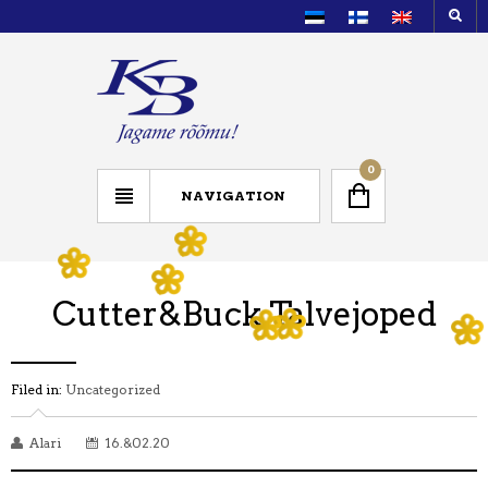
0
NAVIGATION
Cutter&Buck Talvejoped
Filed in:
Uncategorized
Alari
16.&02.20