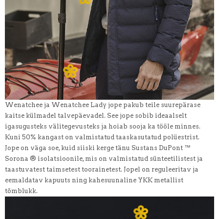
Wenatchee ja Wenatchee Lady jope pakub teile suurepärase
kaitse külmadel talvepäevadel. See jope sobib ideaalselt
igasugusteks välitegevusteks ja hoiab sooja ka tööle minnes.
Kuni 50% kangast on valmistatud taaskasutatud polüestrist.
Jope on väga soe, kuid siiski kerge tänu Sustans DuPont ™
Sorona ® isolatsioonile, mis on valmistatud sünteetilistest ja
taastuvatest taimsetest toorainetest. Jopel on reguleeritav ja
eemaldatav kapuuts ning kahesuunaline YKK metallist
tõmblukk.