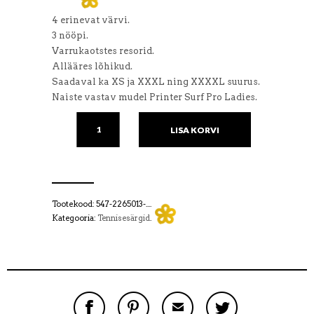
4 erinevat värvi.
3 nööpi.
Varrukaotstes resorid.
Allääres lõhikud.
Saadaval ka XS ja XXXL ning XXXXL suurus.
Naiste vastav mudel Printer Surf Pro Ladies.
TENNISESÄRK
PRINTER
LISA KORVI
SURF
PRO
KOGUS
Tootekood: 547-2265013-....
Kategooria:
Tennisesärgid
.
JAGA
PINI
EMAIL
TWEETI
FACEBOOKIS
SEE
SÕBRALE
SEE