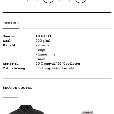
TOODE
TOODE
KIRJELDUS
Suurus:
XS-XXXXL
Kaal:
200 g/m2
Värvid:
– punane
– valge
– tumesinine
– must
Materjal:
60 % puuvill / 40 % polüester
Toimetusaeg:
töötlusega alates 3 nädalat
SEOTUD TOOTED