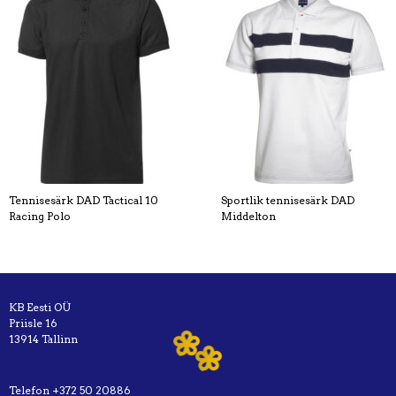
Tennisesärk DAD Tactical 10
Sportlik tennisesärk DAD
Racing Polo
Middelton
KB Eesti OÜ
Priisle 16
13914 Tallinn
Telefon
+372 50 20886